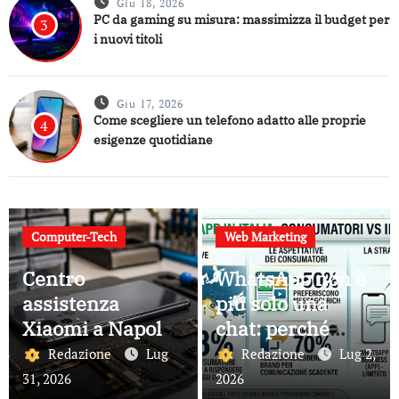
Giu 18, 2026
PC da gaming su misura: massimizza il budget per
3
i nuovi titoli
Giu 17, 2026
Come scegliere un telefono adatto alle proprie
4
esigenze quotidiane
Computer-Tech
Web Marketing
Centro
WhatsApp non è
assistenza
più solo una
Xiaomi a Napoli:
chat: perché
guida ai servizi
sempre più
Redazione
Lug
Redazione
Lug 2,
disponibili
aziende lo
31, 2026
2026