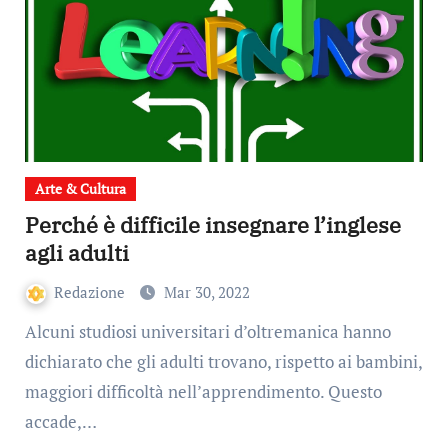
Arte & Cultura
Perché è difficile insegnare l’inglese
agli adulti
Redazione
Mar 30, 2022
Alcuni studiosi universitari d’oltremanica hanno
dichiarato che gli adulti trovano, rispetto ai bambini,
maggiori difficoltà nell’apprendimento. Questo
accade,…