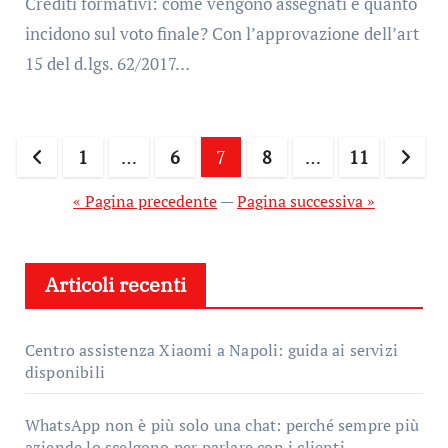
Crediti formativi: come vengono assegnati e quanto
incidono sul voto finale? Con l’approvazione dell’art
15 del d.lgs. 62/2017…
Paginazione
1
…
6
7
8
…
11
degli
« Pagina precedente
—
Pagina successiva »
articoli
Articoli recenti
Centro assistenza Xiaomi a Napoli: guida ai servizi
disponibili
WhatsApp non è più solo una chat: perché sempre più
aziende lo scelgono per parlare con i clienti