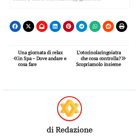
Navigazione
Una giornata di relax
L’otorinolaringoiatra
in Spa – Dove andare e
che cosa controlla?
articoli
cosa fare
Scopriamolo insieme
di
Redazione