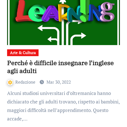
Arte & Cultura
Perché è difficile insegnare l’inglese
agli adulti
Redazione
Mar 30, 2022
Alcuni studiosi universitari d’oltremanica hanno
dichiarato che gli adulti trovano, rispetto ai bambini,
maggiori difficoltà nell’apprendimento. Questo
accade,…