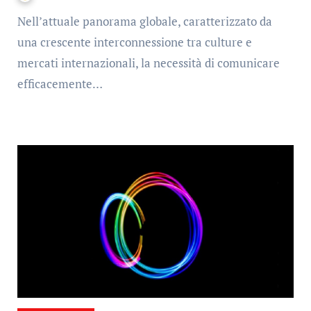
Nell’attuale panorama globale, caratterizzato da
una crescente interconnessione tra culture e
mercati internazionali, la necessità di comunicare
efficacemente…