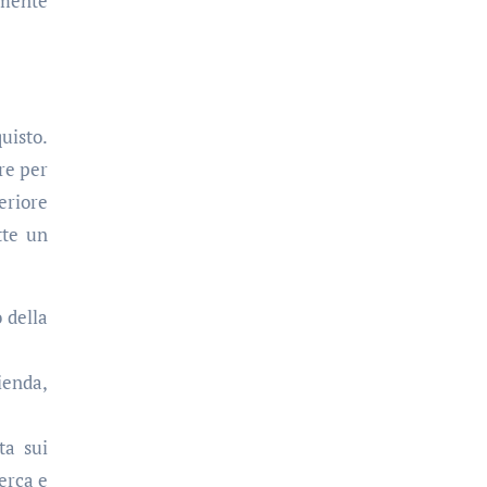
lmente
uisto.
re per
eriore
tte un
 della
ienda,
ta sui
erca e