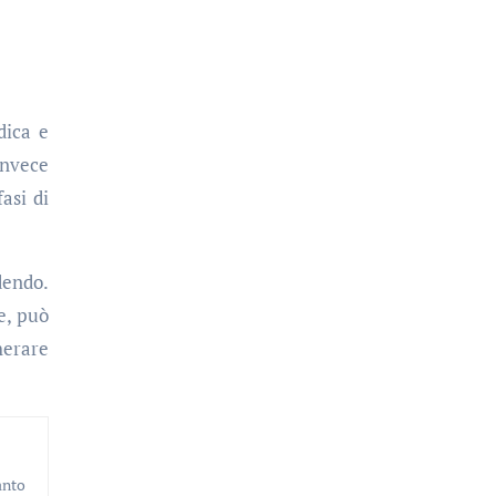
dica e
invece
fasi di
dendo.
e, può
herare