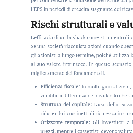
per compensare la diluizione derivante dai pia
l’EPS in periodi di crescita stagnante dei ricav
Rischi strutturali e va
L’efficacia di un buyback come strumento di c
Se una società riacquista azioni quando ques
gli azionisti a lungo termine, poiché utilizza
al suo valore intrinseco. In questo scenario
miglioramento dei fondamentali.
Efficienza fiscale:
In molte giurisdizioni,
vendita, a differenza del dividendo che 
Struttura del capitale:
L’uso della cassa
riducendo i cuscinetti di sicurezza in caso
Orizzonte temporale:
Gli investitori a
prezzi, mentre i cassettisti devono valuta