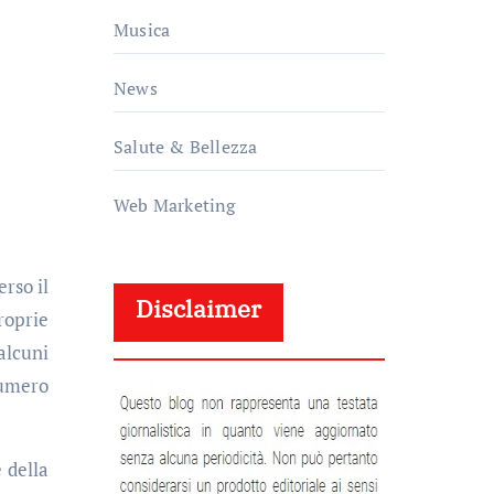
Musica
News
Salute & Bellezza
Web Marketing
rso il
Disclaimer
roprie
alcuni
numero
 della