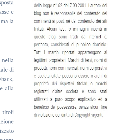
sposta
asse e
, ma la
 nella
nale di
yback,
e alla
titoli
azione
izzato