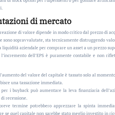
ni di stock option per i dipendenti o per gonfiare artificia
i.
lutazioni di mercato
reazione di valore dipende in modo critico dal prezzo di acq
te sono sopravvalutate, sta tecnicamente distruggendo valo
 la liquidità aziendale per comprare un asset a un prezzo sup
, l’incremento dell’EPS è puramente contabile e non rifle
 l’aumento del valore del capitale è tassato solo al momento
subisce una tassazione immediata.
 per i buyback può aumentare la leva finanziaria dell’az
 di recessione.
 breve termine potrebbero apprezzare la spinta immedia
re se quel capitale non sarebbe stato meglio investito in ric