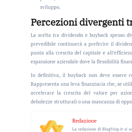
sviluppo.
Percezioni divergenti tr
La scelta tra dividendo e buyback spesso div
prevedibile continuerà a preferire il divide
punta alla crescita del capitale e all’efficien
espansione aziendale dove la flessibilità finan
In definitiva, il buyback non deve essere c
Rappresenta una leva finanziaria che, se util
accelerare la crescita del valore per az
debolezze strutturali o una mancanza di oppor
Redazione
La redazione di BlogVoip.it si occupa di arte, cultura, nuove tecnologie, social media, musica, food e tanto