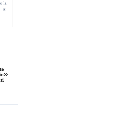
e la
l a:
te
in
si