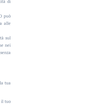
ità di
EO può
a alle
tà sul
ne nei
esenza
la tua
il tuo