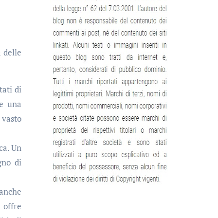
 delle
ati di
re una
 vasto
rca. Un
gno di
anche
 offre