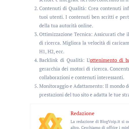
Contenuti di Qualità: Crea contenuti info
tuoi utenti. I contenuti ben scritti e per
della tua autorità online.
Ottimizzazione Tecnica: Assicurati che il
di ricerca. Migliora la velocità di caricam
H1, H2, ecc.
Backlink di Qualità: L’
ottenimento di ba
gerarchia dei motori di ricerca. Concentr
collaborazioni e contenuti interessanti.
Monitoraggio e Adattamento: Il mondo de
prestazioni del tuo sito e adatta le tue s
Redazione
La redazione di BlogVoip.it si occupa di arte, cultura, nuove tecnologie, social media, musica, food e tanto
altro. Cerchiamo di offrire i migl