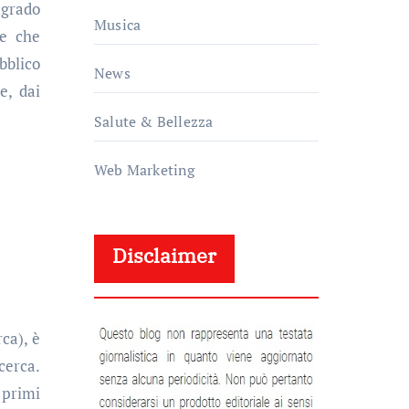
n grado
Musica
ne che
bblico
News
e, dai
Salute & Bellezza
Web Marketing
Disclaimer
ca), è
icerca.
i primi