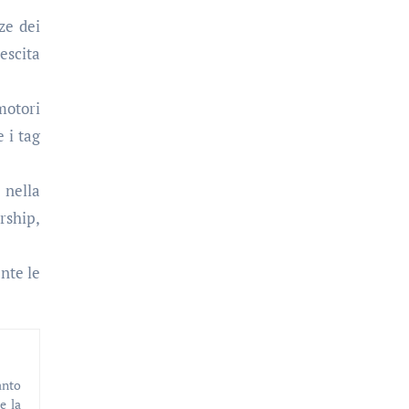
ze dei
escita
motori
e i tag
 nella
rship,
nte le
e la