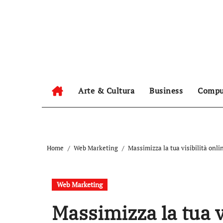
Salta
al
contenuto
Arte & Cultura
Business
Compu
Home
Web Marketing
Massimizza la tua visibilità onl
Web Marketing
Massimizza la tua vi