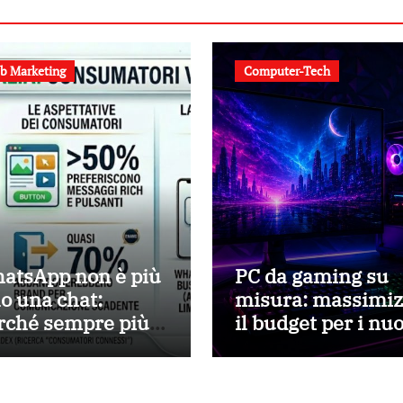
b Marketing
Computer-Tech
atsApp non è più
PC da gaming su
lo una chat:
misura: massimiz
rché sempre più
il budget per i nu
iende lo scelgono
titoli
r parlare con i
enti