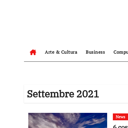
Salta
al
contenuto
Arte & Cultura
Business
Compu
Settembre 2021
News
6 cos