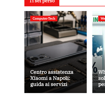
Ti sei perso
Computer-Tech
We
Centro assistenza
Wh
Xiaomi a Napoli:
so
guida ai servizi
pe
disponibili
az
pe
cli