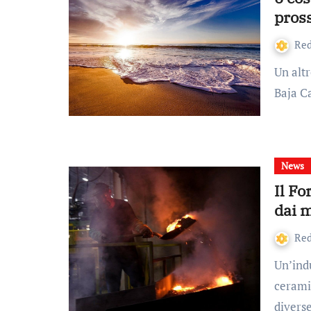
pros
Re
Un altro nome che devi conoscere per Baja California è
Baja C
News
Il Fo
dai m
Re
Un’industria alimentare, una siderurgica, e una di
cerami
divers