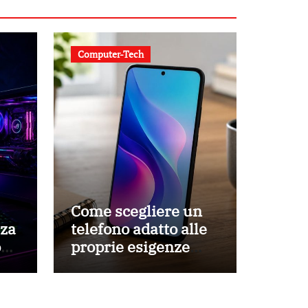
Computer-Tech
Come scegliere un
za
telefono adatto alle
ovi
proprie esigenze
quotidiane