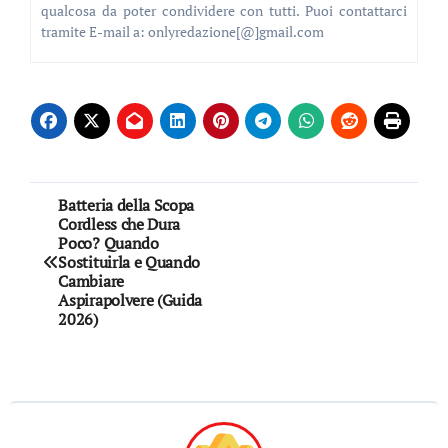
qualcosa da poter condividere con tutti. Puoi contattarci
tramite E-mail a: onlyredazione[@]gmail.com
Navigazione
Batteria della Scopa
Cordless che Dura
articoli
Poco? Quando
Sostituirla e Quando
Cambiare
Aspirapolvere (Guida
2026)