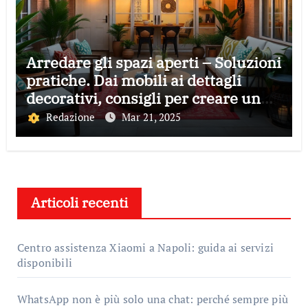
Arredare gli spazi aperti – Soluzioni
pratiche. Dai mobili ai dettagli
decorativi, consigli per creare un
ambiente accogliente e funzionale
Redazione
Mar 21, 2025
all’aperto
Articoli recenti
Centro assistenza Xiaomi a Napoli: guida ai servizi
disponibili
WhatsApp non è più solo una chat: perché sempre più