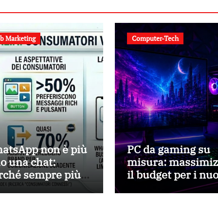
b Marketing
Computer-Tech
atsApp non è più
PC da gaming su
lo una chat:
misura: massimiz
rché sempre più
il budget per i nu
iende lo scelgono
titoli
r parlare con i
enti