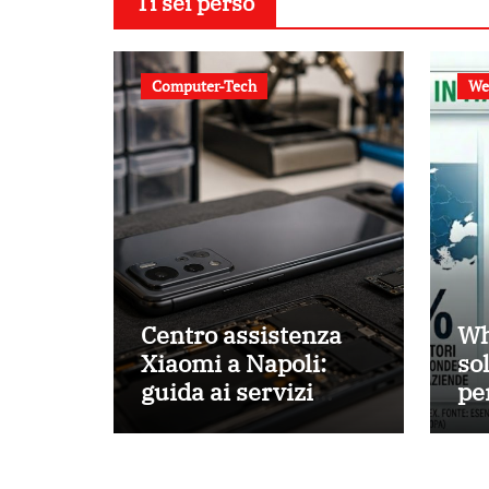
Ti sei perso
Computer-Tech
We
Centro assistenza
Wh
Xiaomi a Napoli:
so
guida ai servizi
pe
disponibili
az
pe
cli