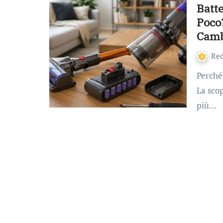
Batte
Poco
Camb
Re
Perché la batteria della scopa cordless dura sempre meno
La scop
più…