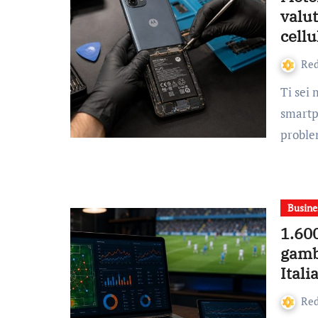
valut
cellu
Re
Ti sei mai chiesto se valga davvero la pena riparare uno
smartp
probl
Busine
1.60
gambl
Itali
Re