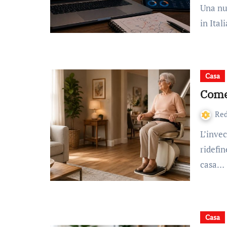
Una nuova cultura dell’analisi sportiva sta crescendo anche
in Ital
Casa
Come 
Re
L’invecchiamento della popolazione è un fenomeno che sta
ridefin
casa…
Casa