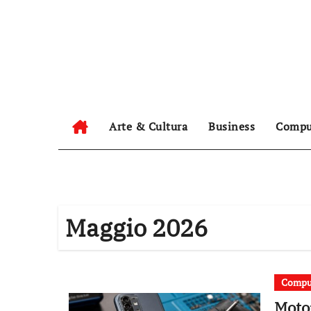
Salta
al
contenuto
Arte & Cultura
Business
Compu
Maggio 2026
Compu
Moto