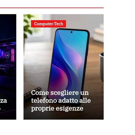
Computer-Tech
Come scegliere un
za
telefono adatto alle
ovi
proprie esigenze
quotidiane