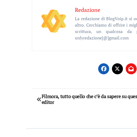
Redazione
La redazione di BlogVoip.it si occupa di arte, cultura, nuove tecnologie, social media, musica, food e tanto
altro. Cerchiamo di offrire i migl
scrittura, un qualcosa da 
onlyredazione[@]gmail.com
Navigazione
Filmora, tutto quello che c’è da sapere su que
editor
articoli