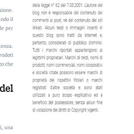
izione.
ndo il
le per
tenza.
endoti
zzo che
del
i, una