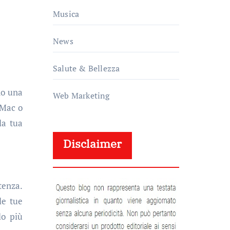
Musica
News
Salute & Bellezza
do una
Web Marketing
iMac o
la tua
Disclaimer
tenza.
le tue
lo più