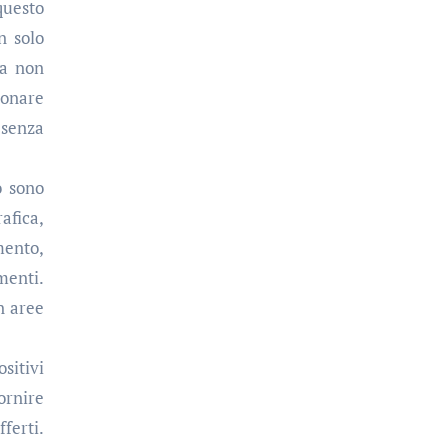
questo
n solo
za non
ionare
 senza
o sono
afica,
mento,
menti.
n aree
sitivi
ornire
fferti.