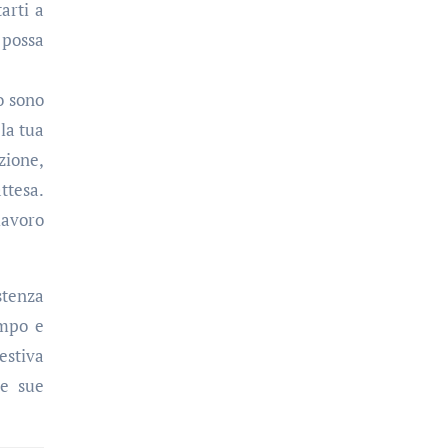
arti a
 possa
o sono
 la tua
zione,
ttesa.
lavoro
istenza
empo e
estiva
le sue