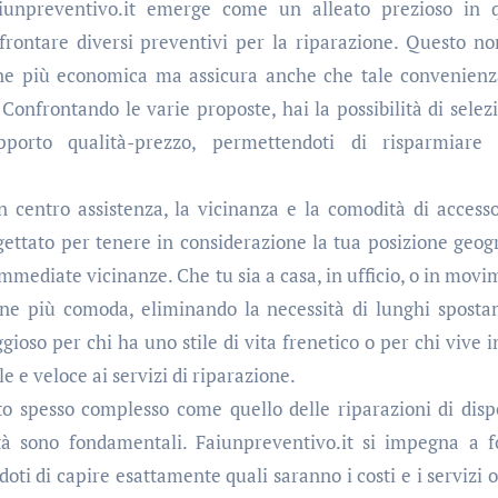
aiunpreventivo.it emerge come un alleato prezioso in 
onfrontare diversi preventivi per la riparazione. Questo no
ione più economica ma assicura anche che tale convenien
. Confrontando le varie proposte, hai la possibilità di selez
pporto qualità-prezzo, permettendoti di risparmiare
un centro assistenza, la vicinanza e la comodità di access
ogettato per tenere in considerazione la tua posizione geogr
immediate vicinanze. Che tu sia a casa, in ufficio, o in movi
ione più comoda, eliminando la necessità di lunghi sposta
oso per chi ha uno stile di vita frenetico o per chi vive i
 e veloce ai servizi di riparazione.
o spesso complesso come quello delle riparazioni di dispo
ilità sono fondamentali. Faiunpreventivo.it si impegna a f
oti di capire esattamente quali saranno i costi e i servizi o