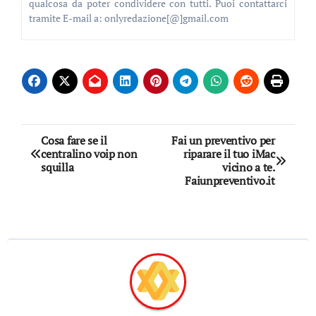
qualcosa da poter condividere con tutti. Puoi contattarci
tramite E-mail a: onlyredazione[@]gmail.com
Navigazione
Cosa fare se il
Fai un preventivo per
centralino voip non
riparare il tuo iMac
articoli
squilla
vicino a te.
Faiunpreventivo.it