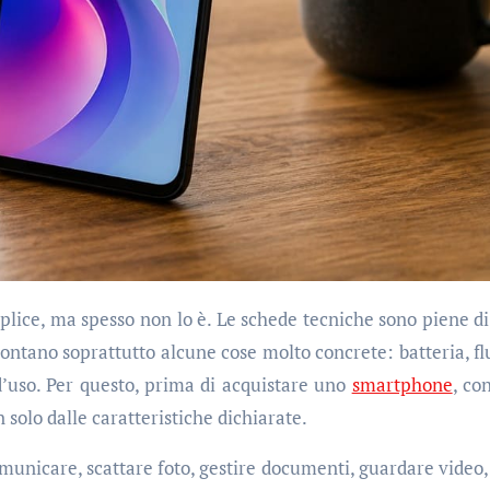
ntano soprattutto alcune cose molto concrete: batteria, flu
d’uso. Per questo, prima di acquistare uno
smartphone
, co
 solo dalle caratteristiche dichiarate.
municare, scattare foto, gestire documenti, guardare video,