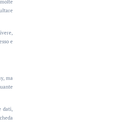
 molte
ultare
ivere,
esso e
ay, ma
quante
 dati,
scheda