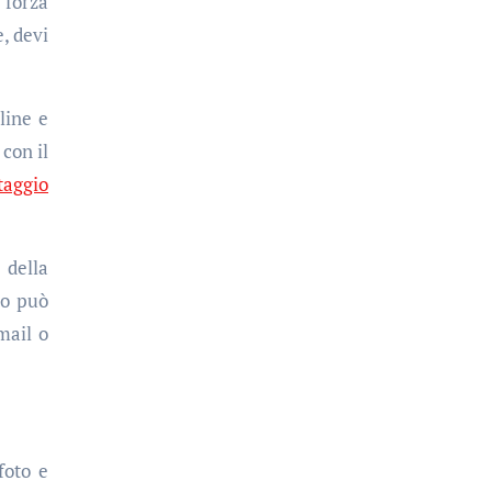
 forza
, devi
line e
con il
taggio
 della
to può
mail o
foto e