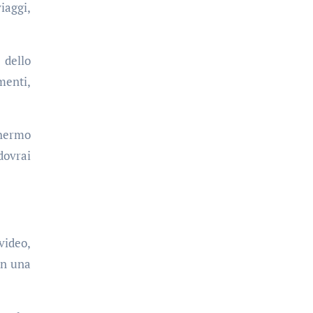
iaggi,
 dello
menti,
chermo
dovrai
video,
on una