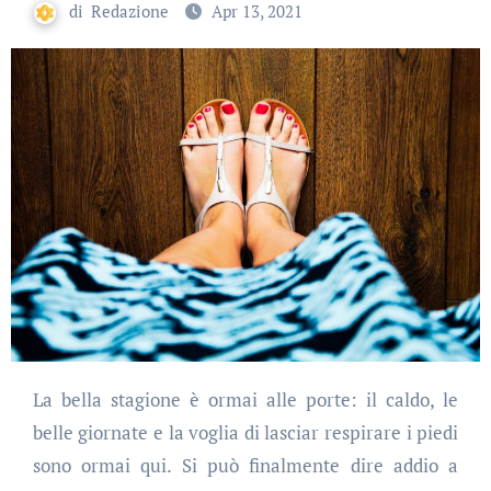
di
Redazione
Apr 13, 2021
La bella stagione è ormai alle porte: il caldo, le
belle giornate e la voglia di lasciar respirare i piedi
sono ormai qui. Si può finalmente dire addio a