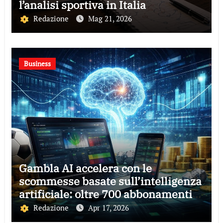
l’analisi sportiva in Italia
Redazione
Mag 21, 2026
Business
Gambla AI accelera con le
scommesse basate sull’intelligenza
artificiale: oltre 700 abbonamenti
in due mesi
Redazione
Apr 17, 2026