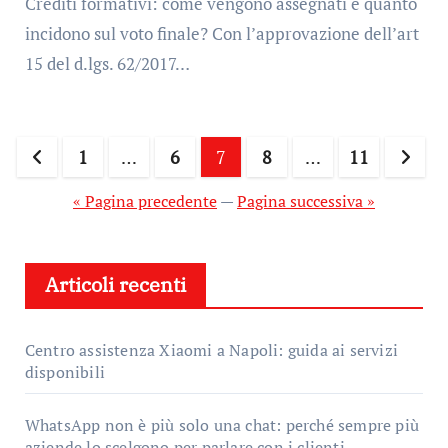
Crediti formativi: come vengono assegnati e quanto
incidono sul voto finale? Con l’approvazione dell’art
15 del d.lgs. 62/2017…
Paginazione
1
…
6
7
8
…
11
degli
« Pagina precedente
—
Pagina successiva »
articoli
Articoli recenti
Centro assistenza Xiaomi a Napoli: guida ai servizi
disponibili
WhatsApp non è più solo una chat: perché sempre più
aziende lo scelgono per parlare con i clienti