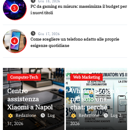
Giu 18, 2026
PC da gaming su misura: massimizza il budget per
3
i nuovi titoli
Giu 17, 2026
Come scegliere un telefono adatto alle proprie
4
esigenze quotidiane
Computer-Tech
Web Marketing
Centro
WhatsApp non è
assistenza
più solo una
Xiaomi a Napoli:
chat: perché
guida ai servizi
sempre più
Redazione
Lug
Redazione
Lug 2,
disponibili
aziende lo
31, 2026
2026