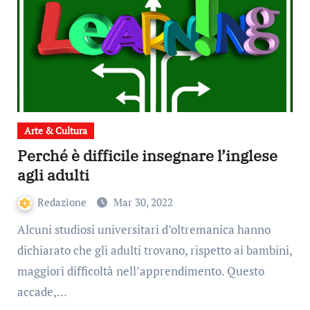
Arte & Cultura
Perché è difficile insegnare l’inglese
agli adulti
Redazione
Mar 30, 2022
Alcuni studiosi universitari d’oltremanica hanno
dichiarato che gli adulti trovano, rispetto ai bambini,
maggiori difficoltà nell’apprendimento. Questo
accade,…