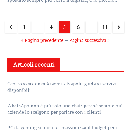
Paginazione
1
…
4
5
6
…
11
degli
« Pagina precedente
—
Pagina successiva »
articoli
Articoli recenti
Centro assistenza Xiaomi a Napoli: guida ai servizi
disponibili
WhatsApp non è più solo una chat: perché sempre più
aziende lo scelgono per parlare con i clienti
PC da gaming su misura: massimizza il budget per i