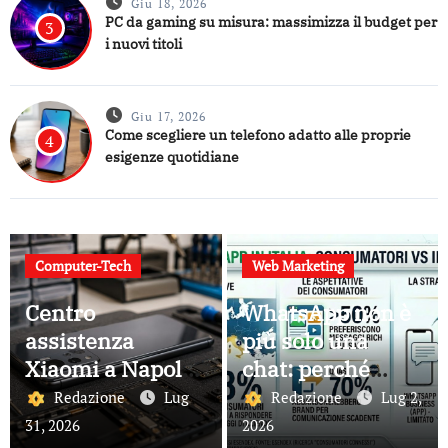
Giu 18, 2026
PC da gaming su misura: massimizza il budget per
3
i nuovi titoli
Giu 17, 2026
Come scegliere un telefono adatto alle proprie
4
esigenze quotidiane
Computer-Tech
Web Marketing
Centro
WhatsApp non è
assistenza
più solo una
Xiaomi a Napoli:
chat: perché
guida ai servizi
sempre più
Redazione
Lug
Redazione
Lug 2,
disponibili
aziende lo
31, 2026
2026